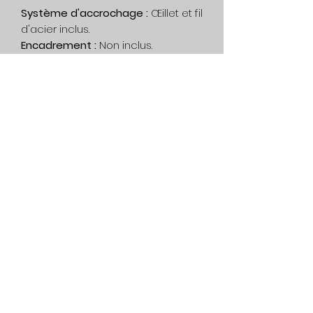
Système d'accrochage :
Œillet et fil
d'acier inclus.
Encadrement :
Non inclus.
Impression :
Cette œuvre est
unique, aucune impression n'a été
fait.
Livraison :
Gratuit au Canada. Sur
devis, dans le reste du monde.
Privacy Policy
Service
General condition
1080 Lac-Connelly Road,
Saint-Hippolyte,
Quebec,
Canada, J8A 2B6
514-562-2767
dianedartiste@gmail.com
©2022 Diane D. contemporary artist - Abstract painting and
garden statue - Quebec, Canada